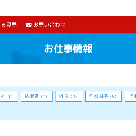
ある質問
お問い合わせ
お仕事情報
ア
技術者
外食
介護関係
ビ
（1）
（1）
（9）
（5）