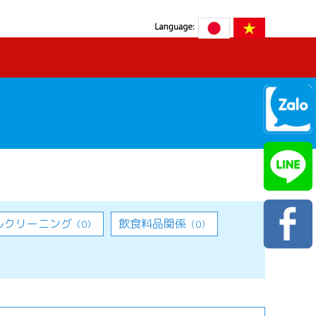
ルクリーニング
飲食料品関係
（0）
（0）