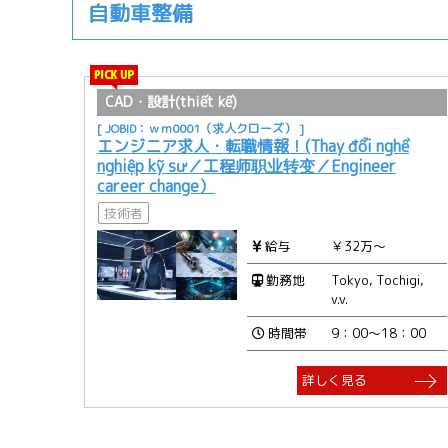
自動車整備
CAD・設計(thiết kế)
[ JOBID：ｗｍ0001（求人クローズ） ]
エンジニア求人・転職情報！(Thay đổi nghề
nghiệp kỹ sư／工程师职业转变／Engineer
career change）
技術者
給与
￥32万～
勤務地
Tokyo, Tochigi,
v.v.
時間帯
9：00～18：00
詳しく見る