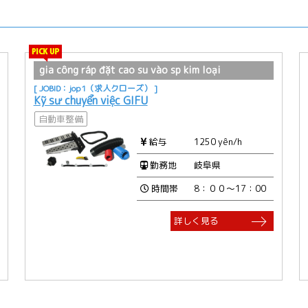
gia công ráp đặt cao su vào sp kim loại
[ JOBID：jop1（求人クローズ） ]
Kỹ sư chuyển việc GIFU
自動車整備
給与
1250 yên/h
勤務地
岐阜県
時間帯
8：００～17：00
詳しく見る